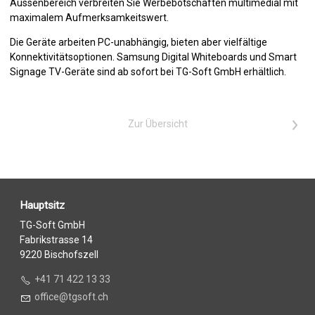
Aussenbereich verbreiten Sie Werbebotschaften multimedial mit
maximalem Aufmerksamkeitswert.
Die Geräte arbeiten PC-unabhängig, bieten aber vielfältige
Konnektivitätsoptionen. Samsung Digital Whiteboards und Smart
Signage TV-Geräte sind ab sofort bei TG-Soft GmbH erhältlich.
Zur Übersicht
>
Hauptsitz
TG-Soft GmbH
Fabrikstrasse 14
9220 Bischofszell
+41 71 422 13 33
ff
c
tgs
ft
ch