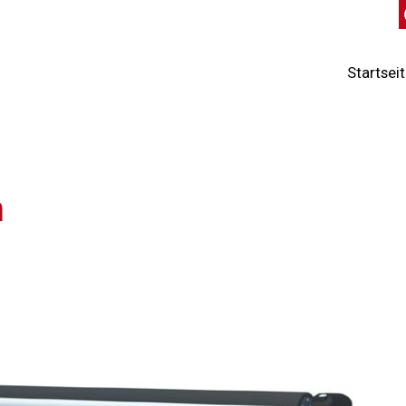
Startsei
n