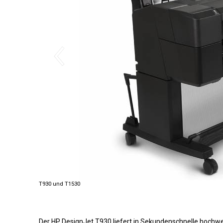
T930 und T1530
Der HP DesignJet T930 liefert in Sekundenschnelle hochwer