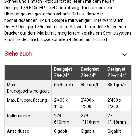
Schnell und einfach Fotoqualität abliefern mit dem neuen
Designjet Z9+. Die HP Pixel Control sorgt für harmonische
Übergänge und gestochen scharfe Details, dank der
hochauflösenden HP Druckköpfe mit weniger Tintenverbrauch.
Der HP Designjet Z9dr ist mit dem Schwestermodell Z6 der erste
Drucker auf dem Markt mit integriertem vertikalem Schnittsystem,
er schneidet Ihre Drucke auf allen 4 Seiten auf Format.
Siehe auch:
Designjet
Designjet
Designjet
Z9+ 24"
Z9+ 44"
Z9+dr 44"
Max.
66.9qm/h
85.1qm/h
85.1qm/h
Druckgeschwindigkeit
Max. Druckauflösung
2'400 x
2'400 x
2'400 x
1'200
1'200
1'200
Rollenbreite
279 -
279 -
279 -
610mm
1'118mm
1'118mm
Anschlüsse
Gigabit-
Gigabit-
Gigabit-