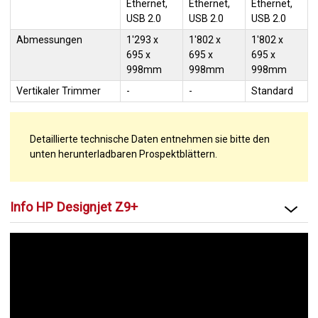
Ethernet,
Ethernet,
Ethernet,
USB 2.0
USB 2.0
USB 2.0
Abmessungen
1'293 x
1'802 x
1'802 x
695 x
695 x
695 x
998mm
998mm
998mm
Vertikaler Trimmer
-
-
Standard
Detaillierte technische Daten entnehmen sie bitte den
unten herunterladbaren Prospektblättern.
Info HP Designjet Z9+