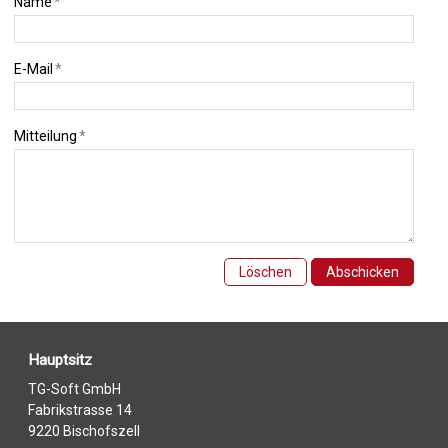
Name
*
E-Mail
*
Mitteilung
*
Löschen
Abschicken
Hauptsitz
TG-Soft GmbH
Fabrikstrasse 14
9220 Bischofszell